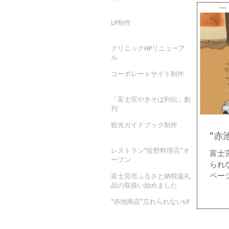
LP制作
クリニックHPリニューア
ル
コーポレートサイト制作
「富士宮やきそば列伝」創
刊
観光ガイドブック制作
“赤
レストラン“佐野料理店”オ
富士
ープン
られ
ペー
富士宮市ふるさと納税返礼
品の取扱い始めました
た。
ヌの
“赤池商店”忘れられないLP
アピ
きま