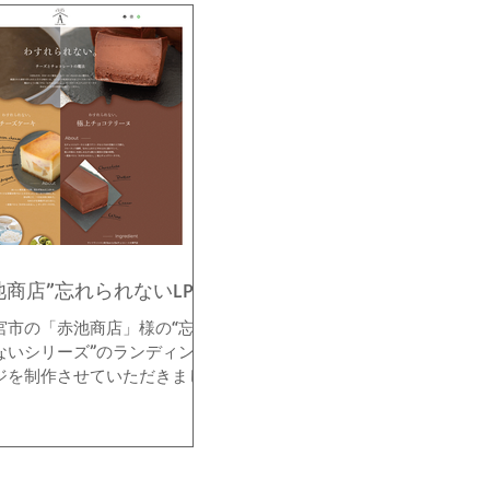
池商店”忘れられないLP
宮市の「赤池商店」様の“忘れ
ないシリーズ”のランディング
ジを制作させていただきまし
 チーズケーキとチョコテリー
２つの魅力ある商品を並列に
ールする工夫をさせていただ
した。 赤池商店「忘れられな