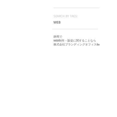
い」
SEARCH BY TAGS:
WEB
静岡で
WEB制作・販促に関することなら
株式会社ブランディングオフィスBe